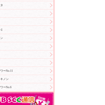
ンタ
ド
ンＣ
ラン
酸
ーNo.11
ロキノン
ワーNo.6