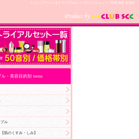
ミューノアージュをトライアルセットで口コミレビュー！特徴 感想 全成分
ル・美容目的別 menu
肌
ラブル
ア【肌のくすみ・しみ】