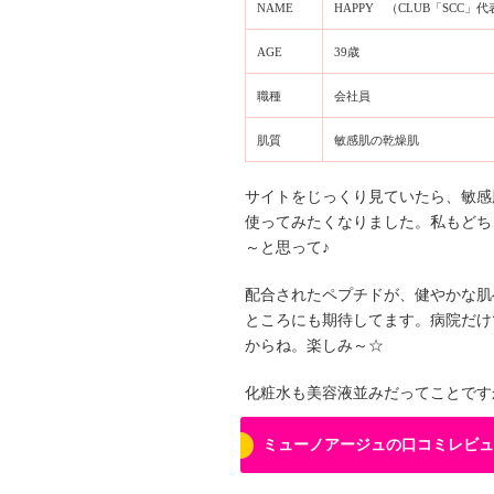
NAME
HAPPY （CLUB「SCC」代
AGE
39歳
職種
会社員
肌質
敏感肌の乾燥肌
サイトをじっくり見ていたら、敏感
使ってみたくなりました。私もどち
～と思って♪
配合されたペプチドが、健やかな肌
ところにも期待してます。病院だけ
からね。楽しみ～☆
化粧水も美容液並みだってことです
ミューノアージュの口コミレビュ