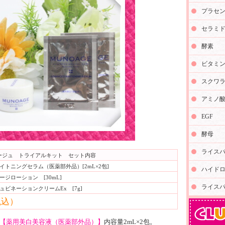
プラセ
セラミ
酵素
ビタミ
スクワ
アミノ
EGF
酵母
ライスパワ
ージュ トライアルキット セット内容
トニングセラム（医薬部外品）[2mL×2包]
ハイド
ジローション [30mL]
ライスパ
ビネーションクリームEx [7g]
税込）
【薬用美白美容液（医薬部外品）】
内容量2mL×2包。