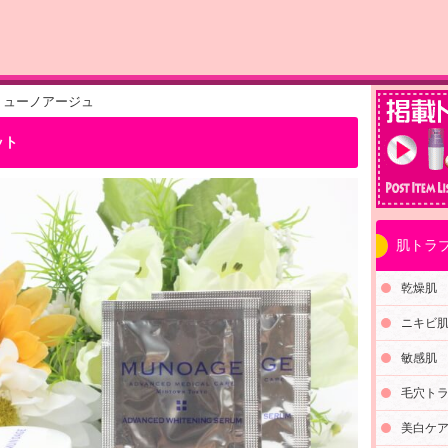
ミューノアージュ
ット
肌トラブ
乾燥肌
ニキビ
敏感肌
毛穴ト
美白ケ