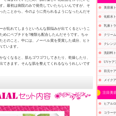
す。最初は病院のみで発売していたらしいんですが、そ
美容液
ったことから、今のように売られるようになったんだそ
化粧水
乳液ト
ーが乱れてしまうといろんな肌悩みが出てくるというこ
ためにペプチドを7種類も配合したんだそうです。ちゃ
クリー
たとのこと。中には、ノーベル賞を受賞した成分、ヒト
クレン
されています。
洗顔料
かなくなると、肌もゴワゴワしてきたり、乾燥したり、
UVケア
出てきます。そんな肌を整えてくれるならうれしいです
目元ケ
メイク
注目美容
ヒアル
コラー