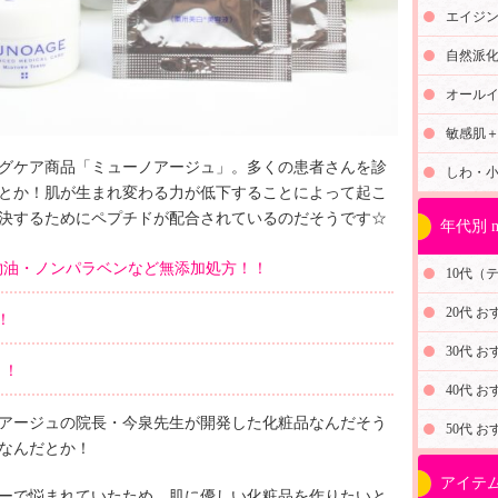
エイジ
自然派
オール
敏感肌
グケア商品「ミューノアージュ」。多くの患者さんを診
しわ・
とか！肌が生まれ変わる力が低下することによって起こ
決するためにペプチドが配合されているのだそうです☆
年代別 m
物油・ノンパラベンなど無添加処方！！
10代（
20代 お
！
30代 お
！！
40代 お
アージュの院長・今泉先生が開発した化粧品なんだそう
50代 お
なんだとか！
アイテム
ーで悩まれていたため、肌に優しい化粧品を作りたいと