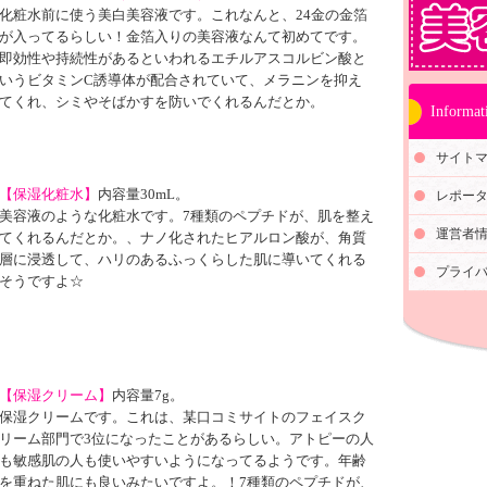
化粧水前に使う美白美容液です。これなんと、24金の金箔
が入ってるらしい！金箔入りの美容液なんて初めてです。
即効性や持続性があるといわれるエチルアスコルビン酸と
いうビタミンC誘導体が配合されていて、メラニンを抑え
てくれ、シミやそばかすを防いでくれるんだとか。
Informat
サイト
【保湿化粧水】
内容量30mL。
レポータ
美容液のような化粧水です。7種類のペプチドが、肌を整え
運営者
てくれるんだとか。、ナノ化されたヒアルロン酸が、角質
層に浸透して、ハリのあるふっくらした肌に導いてくれる
プライ
そうですよ☆
【保湿クリーム】
内容量7g。
保湿クリームです。これは、某口コミサイトのフェイスク
リーム部門で3位になったことがあるらしい。アトピーの人
も敏感肌の人も使いやすいようになってるようです。年齢
を重ねた肌にも良いみたいですよ。！7種類のペプチドが、